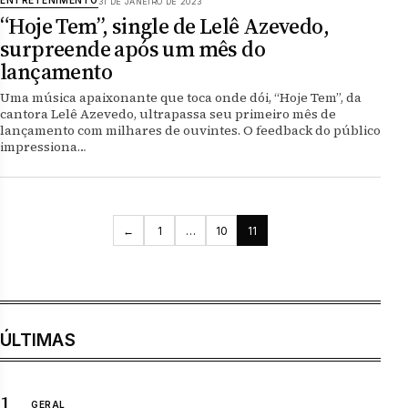
ENTRETENIMENTO
31 DE JANEIRO DE 2023
“Hoje Tem”, single de Lelê Azevedo,
surpreende após um mês do
lançamento
Uma música apaixonante que toca onde dói, “Hoje Tem”, da
cantora Lelê Azevedo, ultrapassa seu primeiro mês de
lançamento com milhares de ouvintes. O feedback do público
impressiona…
Paginação de posts
←
1
…
10
11
ÚLTIMAS
GERAL