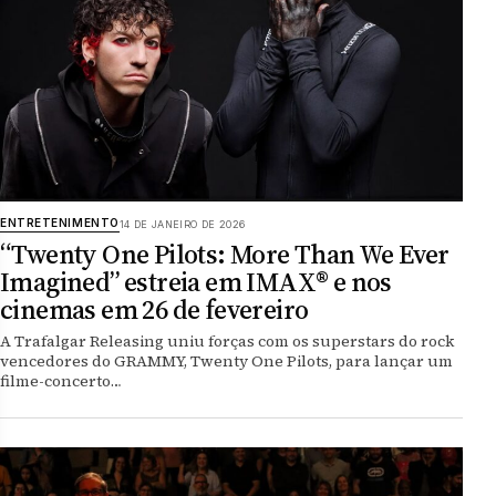
ENTRETENIMENTO
14 DE JANEIRO DE 2026
“Twenty One Pilots: More Than We Ever
Imagined” estreia em IMAX® e nos
cinemas em 26 de fevereiro
A Trafalgar Releasing uniu forças com os superstars do rock
vencedores do GRAMMY, Twenty One Pilots, para lançar um
filme-concerto…