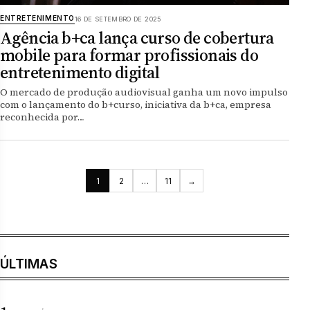
ENTRETENIMENTO
16 DE SETEMBRO DE 2025
Agência b+ca lança curso de cobertura
mobile para formar profissionais do
entretenimento digital
O mercado de produção audiovisual ganha um novo impulso
com o lançamento do b+curso, iniciativa da b+ca, empresa
reconhecida por…
Paginação de posts
1
2
…
11
→
ÚLTIMAS