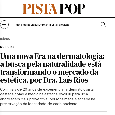
Pular para o conteúdo
Abrir bu
Abrir menu
Início
Internacional
Entretenimento
Televisão
INÍCIO
/
NOTÍCIAS
Uma nova Era na dermatologia:
a busca pela naturalidade está
transformando o mercado da
estética, por Dra. Laís Rios
Com mais de 20 anos de experiência, a dermatologista
destaca como a medicina estética evoluiu para uma
abordagem mais preventiva, personalizada e focada na
preservação da identidade de cada paciente