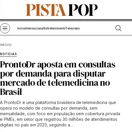
Pular para o conteúdo
Abrir bu
Abrir menu
Início
Internacional
Entretenimento
Televisão
INÍCIO
/
NOTÍCIAS
ProntoDr aposta em consultas
por demanda para disputar
mercado de telemedicina no
Brasil
A ProntoDr é uma plataforma brasileira de telemedicina que
opera no modelo de consultas por demanda, sem
mensalidade, com foco em população sem cobertura privada
e PMEs, em setor que registrou 30 milhões de atendimentos
digitais no país em 2023, segundo a…