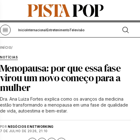
Pular para o conteúdo
Abrir bu
Abrir menu
Início
Internacional
Entretenimento
Televisão
INÍCIO
/
NOTÍCIAS
Menopausa: por que essa fase
virou um novo começo para a
mulher
Dra. Ana Luiza Fortes explica como os avanços da medicina
estão transformando a menopausa em uma fase de qualidade
de vida, autoestima e bem-estar.
POR
NEGÓCIOS E NETWORKING
7 DE JULHO DE 2026, 21:10