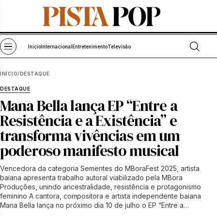
Pular para o conteúdo
Abrir bu
Abrir menu
Início
Internacional
Entretenimento
Televisão
INÍCIO
/
DESTAQUE
DESTAQUE
Mana Bella lança EP “Entre a
Resistência e a Existência” e
transforma vivências em um
poderoso manifesto musical
Vencedora da categoria Sementes do MBoraFest 2025, artista
baiana apresenta trabalho autoral viabilizado pela MBora
Produções, unindo ancestralidade, resistência e protagonismo
feminino A cantora, compositora e artista independente baiana
Mana Bella lança no próximo dia 10 de julho o EP “Entre a…