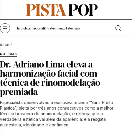
Pular para o conteúdo
Abrir bu
Abrir menu
Início
Internacional
Entretenimento
Televisão
INÍCIO
/
NOTÍCIAS
Dr. Adriano Lima eleva a
harmonização facial com
técnica de rinomodelação
premiada
Especialista desenvolveu a exclusiva técnica “Nariz Efeito
Plástica”, eleita por três anos consecutivos como a melhor
técnica brasileira de rinomodelação, e reforça que a
verdadeira estética vai além da aparência: ela resgata
autoestima, identidade e confiança.