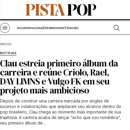
Pular para o conteúdo
Abrir bu
Abrir menu
Início
Internacional
Entretenimento
Televisão
INÍCIO
/
NOTÍCIAS
Clau estreia primeiro álbum da
carreira e reúne Criolo, Rael,
DAY LIMNS e Vulgo FK em seu
projeto mais ambicioso
Depois de construir uma carreira marcada por singles de
sucesso e colaborações que ampliaram seu alcance dentro do
pop brasileiro, Clau chega ao momento mais importante de sua
trajetória. A cantora acaba de lançar “acho que sou romântica”,
seu primeiro álbum de…