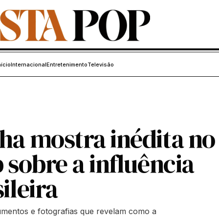
nício
Internacional
Entretenimento
Televisão
ha mostra inédita no
 sobre a influência
ileira
umentos e fotografias que revelam como a