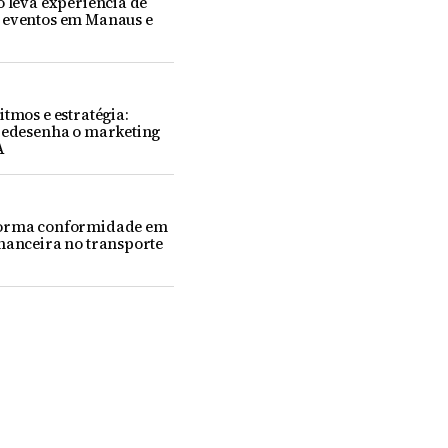
o leva experiência de
 eventos em Manaus e
itmos e estratégia:
 redesenha o marketing
A
forma conformidade em
nanceira no transporte