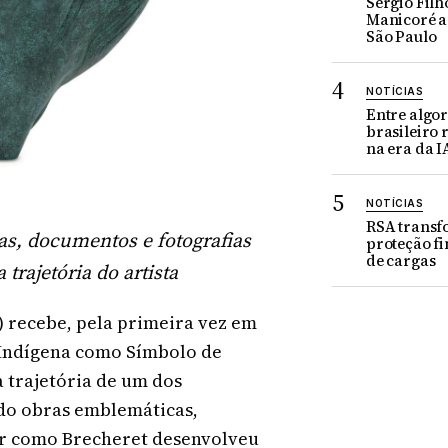
Sérgio Filh
Manicoré a
São Paulo
NOTÍCIAS
Entre algor
brasileiro
na era da I
NOTÍCIAS
RSA trans
as, documentos e fotografias
proteção fi
de cargas
rajetória do artista
F) recebe, pela primeira vez em
 Indígena como Símbolo de
 trajetória de um dos
do obras emblemáticas,
r como Brecheret desenvolveu