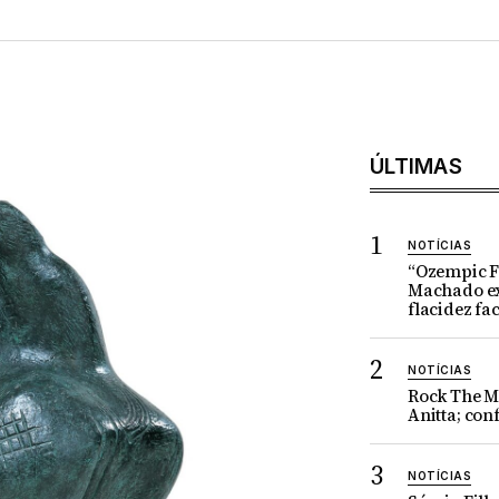
ÚLTIMAS
NOTÍCIAS
“Ozempic Fa
Machado ex
flacidez fac
NOTÍCIAS
Rock The M
Anitta; conf
NOTÍCIAS