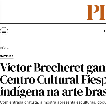
Pular para o conteúdo
Abrir menu
I
INÍCIO
/
NOTÍCIAS
Victor Brecheret gan
Centro Cultural Fiesp
indígena na arte bras
Com entrada gratuita, a mostra apresenta esculturas, doc