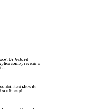
ce”: Dr. Gabriel
plica como prevenir a
ial
ountain terá show de
ira o line up!