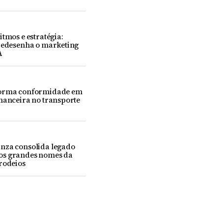
itmos e estratégia:
 redesenha o marketing
A
forma conformidade em
nanceira no transporte
nza consolida legado
os grandes nomes da
rodeios