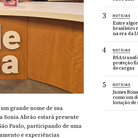
NOTÍCIAS
Entre algor
brasileiro
na era da I
NOTÍCIAS
RSA trans
proteção fi
de cargas
NOTÍCIAS
James Bona
como um d
locução de 
 um grande nome de sua
ra Sonia Abrão estará presente
 São Paulo, participando de uma
amento e experiências