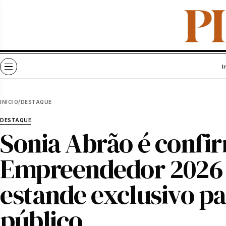
Pular para o conteúdo
Abrir menu
I
INÍCIO
/
DESTAQUE
DESTAQUE
Sonia Abrão é confi
Empreendedor 2026 
estande exclusivo pa
público