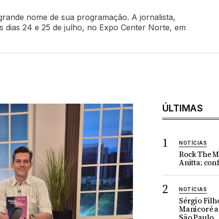
rande nome de sua programação. A jornalista,
s dias 24 e 25 de julho, no Expo Center Norte, em
ÚLTIMAS
NOTÍCIAS
Rock The M
Anitta; conf
NOTÍCIAS
Sérgio Filh
Manicoré a
São Paulo