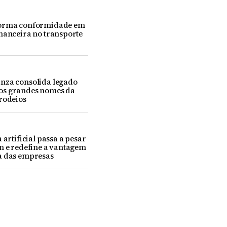
forma conformidade em
nanceira no transporte
nza consolida legado
os grandes nomes da
rodeios
 artificial passa a pesar
n e redefine a vantagem
a das empresas