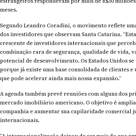
estrangeiros responderam por mais de R$30 milhões 
meses.
Segundo Leandro Coradini, o movimento reflete uma
dos investidores que observam Santa Catarina. “Es
crescente de investidores internacionais que perce
combinação rara de segurança, qualidade de vida, va
potencial de desenvolvimento. Os Estados Unidos s
porque já existe uma base consolidada de clientes e
que pode acelerar ainda mais nossa expansão.”
A agenda também prevê reuniões com alguns dos prin
mercado imobiliário americano. O objetivo é amplia
companhia e aumentar sua capilaridade comercial ju
internacionais.
“A internacionalização deixou de ser mais do que u