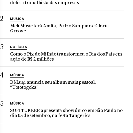
defesa trabalhista das empresas
MÚSICA
Meli Music terá Anitta, Pedro Sampaio e Gloria
Groove
NOTÍCIAS
Como o Pix do Milhão transformou o Dia dos Pais em
ação de R$ 2 milhões
MÚSICA
D$ Luqi anuncia seu álbum mais pessoal,
“Uototogoka”
MÚSICA
SOFI TUKKER apresenta show único em São Paulo no
dia 05 de setembro, na festa Tangerica