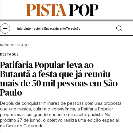
Pular para o conteúdo
Abrir bu
Abrir menu
Início
Internacional
Entretenimento
Televisão
INÍCIO
/
DESTAQUE
DESTAQUE
Patifaria Popular leva ao
Butantã a festa que já reuniu
mais de 50 mil pessoas em São
Paulo
Depois de conquistar milhares de pessoas com uma proposta
que une música, cultura e convivência, a Patifaria Popular
prepara mais um grande encontro na capital paulista. No
próximo 27 de junho, o coletivo realiza uma edição especial
na Casa de Cultura do…