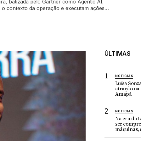
ra, batizada pelo Gartner como Agentic AI,
m o contexto da operação e executam ações…
ÚLTIMAS
NOTÍCIAS
Luísa Sonz
atração na 
Amapá
NOTÍCIAS
Na era da 
ser compr
máquinas, 