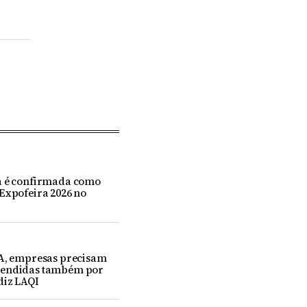
a é confirmada como
Expofeira 2026 no
IA, empresas precisam
eendidas também por
diz LAQI