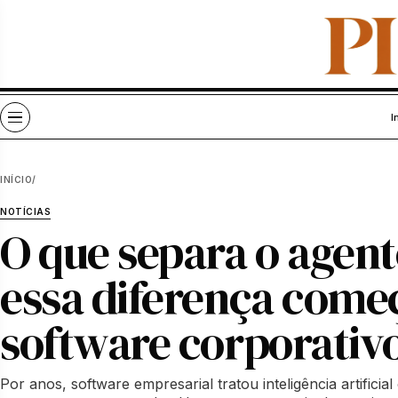
Pular para o conteúdo
Abrir menu
I
INÍCIO
/
NOTÍCIAS
O que separa o agent
essa diferença começ
software corporativ
Por anos, software empresarial tratou inteligência artific