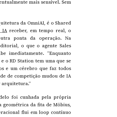
entualmente mais sensível. Sem
uitetura da OmniAI, é o Shared
 IA
receber, em tempo real, o
outra ponta da operação. Na
itorial, o que o agente Sales
abe imediatamente. “Enquanto
 e o RD Station tem uma que se
os e um cérebro que faz todos
dade de competição mudou de IA
 arquitetura.”
delo foi cunhada pela própria
 geométrica da fita de Möbius,
eracional flui em loop contínuo