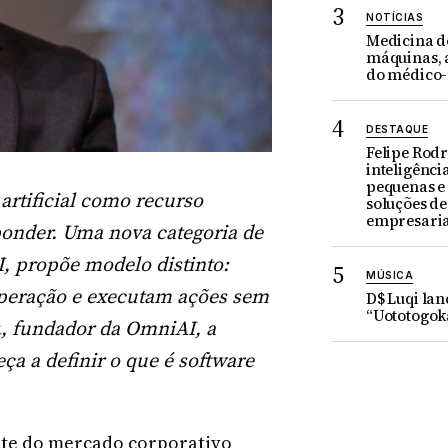
NOTÍCIAS
Medicina do
máquinas, a
do médico
DESTAQUE
Felipe Rodr
inteligência
pequenas e
 artificial como recurso
soluções d
empresaria
ponder. Uma nova categoria de
I, propõe modelo distinto:
MÚSICA
peração e executam ações sem
D$ Luqi la
“Uototogok
, fundador da OmniAI, a
ça a definir o que é software
rte do mercado corporativo