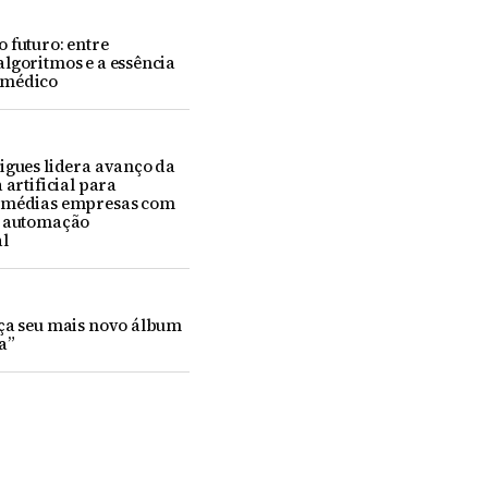
 futuro: entre
lgoritmos e a essência
-médico
igues lidera avanço da
 artificial para
 médias empresas com
e automação
l
nça seu mais novo álbum
a”