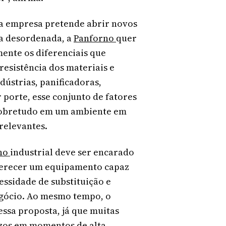
 a empresa pretende abrir novos
a desordenada, a
Panforno
quer
ente os diferenciais que
resistência dos materiais e
ústrias, panificadoras,
porte, esse conjunto de fatores
 sobretudo em um ambiente em
relevantes.
no
industrial deve ser encarado
 oferecer um equipamento capaz
essidade de substituição e
gócio. Ao mesmo tempo, o
ssa proposta, já que muitas
ízos em momentos de alta