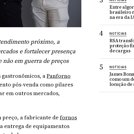
NOTÍCIAS
Entre algor
brasileiro
na era da I
NOTÍCIAS
atendimento próximo, a
RSA trans
proteção fi
cados e fortalecer presença
de cargas
e não em guerra de preços
NOTÍCIAS
James Bona
s gastronômicos, a
Panforno
como um d
ento pós-venda como pilares
locução de 
çar em outros mercados,
 preço, a fabricante de
fornos
a entrega de equipamentos