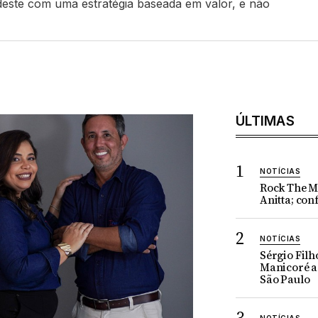
este com uma estratégia baseada em valor, e não
ÚLTIMAS
NOTÍCIAS
Rock The M
Anitta; conf
NOTÍCIAS
Sérgio Filh
Manicoré a
São Paulo