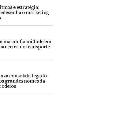
itmos e estratégia:
 redesenha o marketing
A
forma conformidade em
nanceira no transporte
nza consolida legado
os grandes nomes da
rodeios