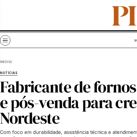
Pular para o conteúdo
Abrir menu
I
INÍCIO
/
NOTÍCIAS
Fabricante de forno
e pós-venda para cre
Nordeste
Com foco em durabilidade, assistência técnica e atendime