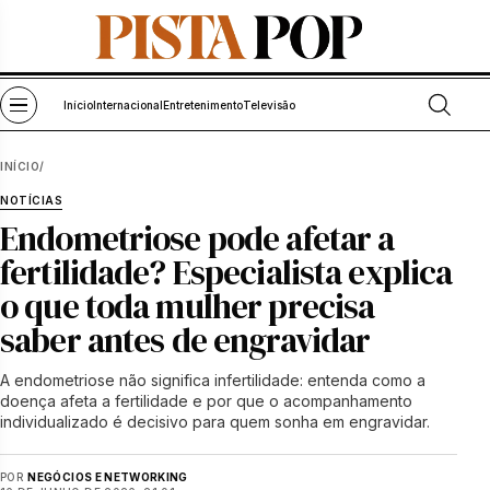
Pular para o conteúdo
Abrir bu
Abrir menu
Início
Internacional
Entretenimento
Televisão
INÍCIO
/
NOTÍCIAS
Endometriose pode afetar a
fertilidade? Especialista explica
o que toda mulher precisa
saber antes de engravidar
A endometriose não significa infertilidade: entenda como a
doença afeta a fertilidade e por que o acompanhamento
individualizado é decisivo para quem sonha em engravidar.
POR
NEGÓCIOS E NETWORKING