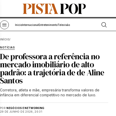
Pular para o conteúdo
Abrir bu
Abrir menu
Início
Internacional
Entretenimento
Televisão
INÍCIO
/
NOTÍCIAS
De professora a referência no
mercado imobiliário de alto
padrão: a trajetória de de Aline
Santos
Corretora, atleta e mãe, empresária transforma valores de
infância em diferencial competitivo no mercado de luxo.
POR
NEGÓCIOS E NETWORKING
29 DE JUNHO DE 2026, 20:31