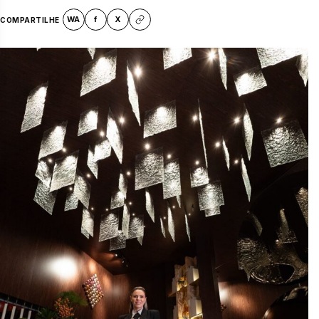
WA
f
X
COMPARTILHE