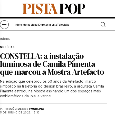
Pular para o conteúdo
Abrir bu
Abrir menu
Início
Internacional
Entretenimento
Televisão
INÍCIO
/
NOTÍCIAS
CONSTELLA: a instalação
luminosa de Camila Pimenta
que marcou a Mostra Artefacto
Na edição que celebrou os 50 anos da Artefacto, marco
simbólico na trajetória do design brasileiro, a arquiteta Camila
Pimenta estreou na Mostra assinando um dos espaços mais
emblemáticos da loja: a vitrine.
POR
NEGÓCIOS E NETWORKING
5 DE JUNHO DE 2026, 15:33