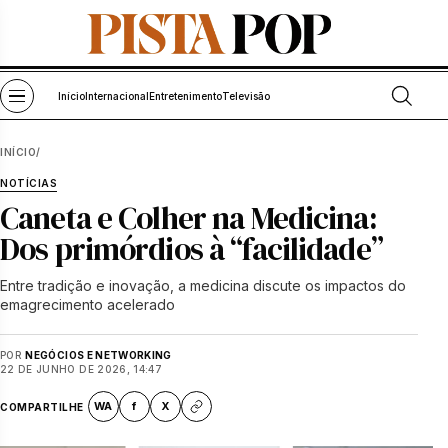
Pular para o conteúdo
Abrir bu
Abrir menu
Início
Internacional
Entretenimento
Televisão
INÍCIO
/
NOTÍCIAS
Caneta e Colher na Medicina:
Dos primórdios à “facilidade”
Entre tradição e inovação, a medicina discute os impactos do
emagrecimento acelerado
POR
NEGÓCIOS E NETWORKING
22 DE JUNHO DE 2026, 14:47
WA
f
X
COMPARTILHE