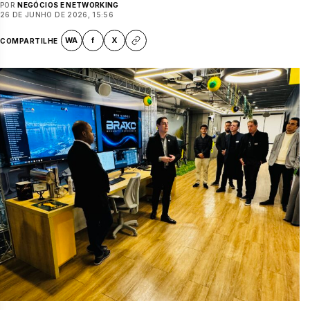
POR
NEGÓCIOS E NETWORKING
26 DE JUNHO DE 2026, 15:56
WA
f
X
COMPARTILHE