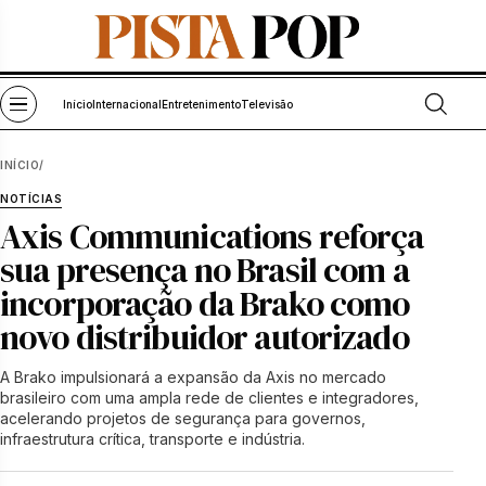
Pular para o conteúdo
Abrir bu
Abrir menu
Início
Internacional
Entretenimento
Televisão
INÍCIO
/
NOTÍCIAS
Axis Communications reforça
sua presença no Brasil com a
incorporação da Brako como
novo distribuidor autorizado
A Brako impulsionará a expansão da Axis no mercado
brasileiro com uma ampla rede de clientes e integradores,
acelerando projetos de segurança para governos,
infraestrutura crítica, transporte e indústria.