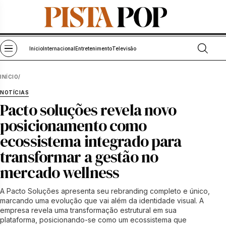
Pular para o conteúdo
Abrir bu
Abrir menu
Início
Internacional
Entretenimento
Televisão
INÍCIO
/
NOTÍCIAS
Pacto soluções revela novo
posicionamento como
ecossistema integrado para
transformar a gestão no
mercado wellness
A Pacto Soluções apresenta seu rebranding completo e único,
marcando uma evolução que vai além da identidade visual. A
empresa revela uma transformação estrutural em sua
plataforma, posicionando-se como um ecossistema que