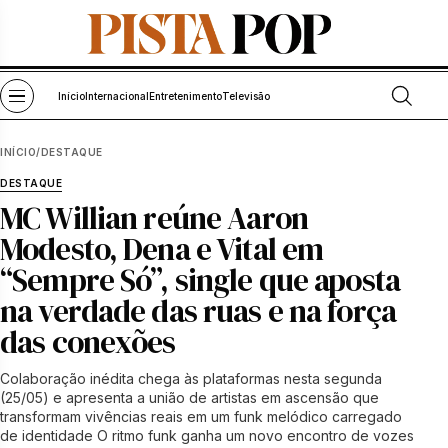
Pular para o conteúdo
Abrir bu
Abrir menu
Início
Internacional
Entretenimento
Televisão
INÍCIO
/
DESTAQUE
DESTAQUE
MC Willian reúne Aaron
Modesto, Dena e Vital em
“Sempre Só”, single que aposta
na verdade das ruas e na força
das conexões
Colaboração inédita chega às plataformas nesta segunda
(25/05) e apresenta a união de artistas em ascensão que
transformam vivências reais em um funk melódico carregado
de identidade O ritmo funk ganha um novo encontro de vozes