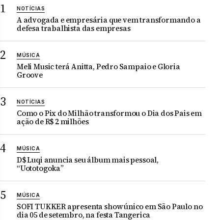
NOTÍCIAS
A advogada e empresária que vem transformando a
defesa trabalhista das empresas
MÚSICA
Meli Music terá Anitta, Pedro Sampaio e Gloria
Groove
NOTÍCIAS
Como o Pix do Milhão transformou o Dia dos Pais em
ação de R$ 2 milhões
MÚSICA
D$ Luqi anuncia seu álbum mais pessoal,
“Uototogoka”
MÚSICA
SOFI TUKKER apresenta show único em São Paulo no
dia 05 de setembro, na festa Tangerica