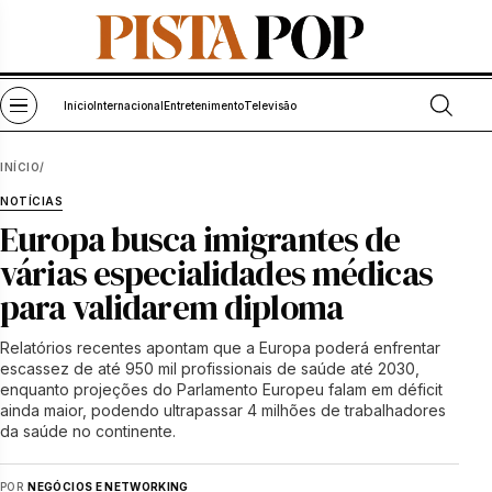
Pular para o conteúdo
Abrir bu
Abrir menu
Início
Internacional
Entretenimento
Televisão
INÍCIO
/
NOTÍCIAS
Europa busca imigrantes de
várias especialidades médicas
para validarem diploma
Relatórios recentes apontam que a Europa poderá enfrentar
escassez de até 950 mil profissionais de saúde até 2030,
enquanto projeções do Parlamento Europeu falam em déficit
ainda maior, podendo ultrapassar 4 milhões de trabalhadores
da saúde no continente.
POR
NEGÓCIOS E NETWORKING