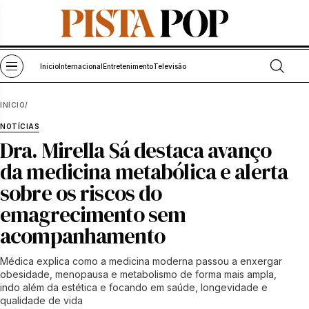
Pular para o conteúdo
Abrir bu
Abrir menu
Início
Internacional
Entretenimento
Televisão
INÍCIO
/
NOTÍCIAS
Dra. Mirella Sá destaca avanço
da medicina metabólica e alerta
sobre os riscos do
emagrecimento sem
acompanhamento
Médica explica como a medicina moderna passou a enxergar
obesidade, menopausa e metabolismo de forma mais ampla,
indo além da estética e focando em saúde, longevidade e
qualidade de vida