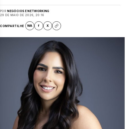
POR
NEGÓCIOS E NETWORKING
29 DE MAIO DE 2026, 20:16
WA
f
X
COMPARTILHE