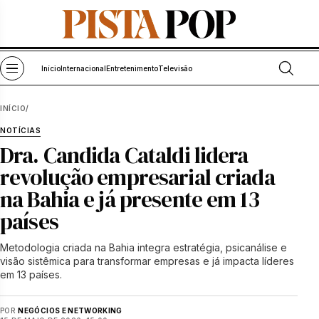
Pular para o conteúdo
Abrir bu
Abrir menu
Início
Internacional
Entretenimento
Televisão
INÍCIO
/
NOTÍCIAS
Dra. Candida Cataldi lidera
revolução empresarial criada
na Bahia e já presente em 13
países
Metodologia criada na Bahia integra estratégia, psicanálise e
visão sistêmica para transformar empresas e já impacta líderes
em 13 países.
POR
NEGÓCIOS E NETWORKING