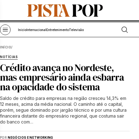
Pular para o conteúdo
Abrir bu
Abrir menu
Início
Internacional
Entretenimento
Televisão
INÍCIO
/
NOTÍCIAS
Crédito avança no Nordeste,
mas empresário ainda esbarra
na opacidade do sistema
Saldo de crédito para empresas na região cresceu 14,3% em
12 meses, acima da média nacional. O caminho até o capital,
porém, segue dominado por jargão técnico e por uma cultura
financeira distante do empresário regional, que costuma sair
do banco com…
POR
NEGÓCIOS E NETWORKING