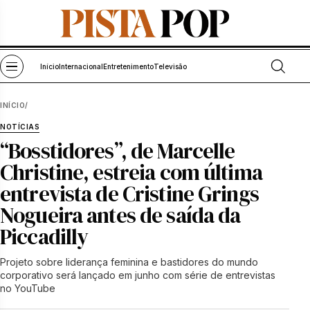
Pular para o conteúdo
Abrir bu
Abrir menu
Início
Internacional
Entretenimento
Televisão
INÍCIO
/
NOTÍCIAS
“Bosstidores”, de Marcelle
Christine, estreia com última
entrevista de Cristine Grings
Nogueira antes de saída da
Piccadilly
Projeto sobre liderança feminina e bastidores do mundo
corporativo será lançado em junho com série de entrevistas
no YouTube