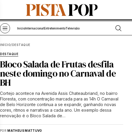
Pular para o conteúdo
Abrir bu
Abrir menu
Início
Internacional
Entretenimento
Televisão
INÍCIO
/
DESTAQUE
DESTAQUE
Bloco Salada de Frutas desfila
neste domingo no Carnaval de
BH
Cortejo acontece na Avenida Assis Chateaubriand, no bairro
Floresta, com concentração marcada para as 14h O Carnaval
de Belo Horizonte continua a se expandir, ganhando novas
cores, ritmos e narrativas a cada ano. Um exemplo dessa
renovação é o Bloco Salada de…
POR
MATHEUS MATTUVO