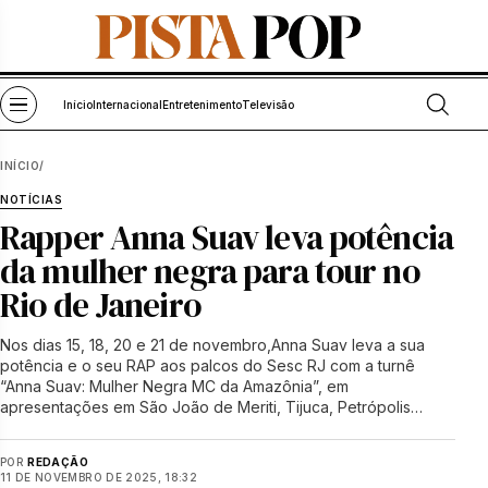
Pular para o conteúdo
Abrir bu
Abrir menu
Início
Internacional
Entretenimento
Televisão
INÍCIO
/
NOTÍCIAS
Rapper Anna Suav leva potência
da mulher negra para tour no
Rio de Janeiro
Nos dias 15, 18, 20 e 21 de novembro,Anna Suav leva a sua
potência e o seu RAP aos palcos do Sesc RJ com a turnê
“Anna Suav: Mulher Negra MC da Amazônia”, em
apresentações em São João de Meriti, Tijuca, Petrópolis…
POR
REDAÇÃO
11 DE NOVEMBRO DE 2025, 18:32