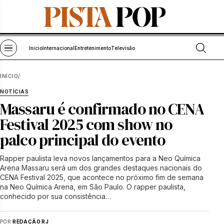
Pular para o conteúdo
Abrir bu
Abrir menu
Início
Internacional
Entretenimento
Televisão
INÍCIO
/
NOTÍCIAS
Massaru é confirmado no CENA
Festival 2025 com show no
palco principal do evento
Rapper paulista leva novos lançamentos para a Neo Química
Arena Massaru será um dos grandes destaques nacionais do
CENA Festival 2025, que acontece no próximo fim de semana
na Neo Química Arena, em São Paulo. O rapper paulista,
conhecido por sua consistência…
POR
REDAÇÃO RJ