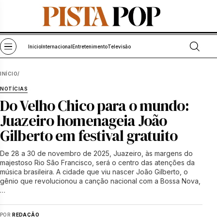
Pular para o conteúdo
Abrir bu
Abrir menu
Início
Internacional
Entretenimento
Televisão
INÍCIO
/
NOTÍCIAS
Do Velho Chico para o mundo:
Juazeiro homenageia João
Gilberto em festival gratuito
De 28 a 30 de novembro de 2025, Juazeiro, às margens do
majestoso Rio São Francisco, será o centro das atenções da
música brasileira. A cidade que viu nascer João Gilberto, o
gênio que revolucionou a canção nacional com a Bossa Nova,
…
POR
REDAÇÃO