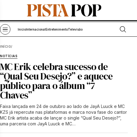
Pular para o conteúdo
Abrir bu
Abrir menu
Início
Internacional
Entretenimento
Televisão
INÍCIO
/
NOTÍCIAS
MC Erik celebra sucesso de
“Qual Seu Desejo?” e aquece
público para o álbum “7
Chaves”
Faixa lançada em 24 de outubro ao lado de JayA Luuck e MC
KZS já repercute nas plataformas e marca nova fase do cantor
MC Erik artista acaba de lançar o single “Qual Seu Desejo?”,
uma parceria com JayA Luuck e MC…