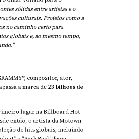
ntes sólidas entre artistas e o
ivações culturais. Projetos como a
os no caminho certo para
entos globais e, ao mesmo tempo,
undo.”
GRAMMY®, compositor, ator,
rapassa a marca de
23 bilhões de
 primeiro lugar na Billboard Hot
esde então, o artista da Motown
ção de hits globais, incluindo
endent” e “Push Back” [com