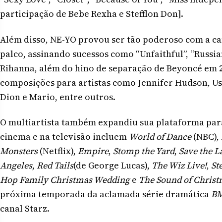
participação de Bebe Rexha e Stefflon Don].
Além disso, NE-YO provou ser tão poderoso com a ca
palco, assinando sucessos como “Unfaithful”, “Russia
Rihanna, além do hino de separação de Beyoncé em 20
composições para artistas como Jennifer Hudson, U
Dion e Mario, entre outros.
O multiartista também expandiu sua plataforma para
cinema e na televisão incluem
World of Dance
(NBC),
Monsters
(Netflix),
Empire
,
Stomp the Yard
,
Save the L
Angeles
,
Red Tails
(de George Lucas),
The Wiz Live!
,
St
Hop Family Christmas Wedding
e
The Sound of Chris
próxima temporada da aclamada série dramática
B
canal Starz.