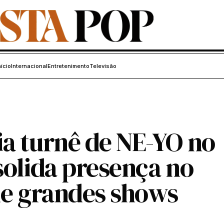
nício
Internacional
Entretenimento
Televisão
a turnê de NE-YO no
solida presença no
de grandes shows