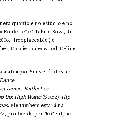
neta quanto é no estúdio e no
n Roulette” e “Take a Bow”, de
06, “Irreplaceable”, e
sher, Carrie Underwood, Celine
 a atuação. Seus créditos no
Dance
ast Dance
,
Battle: Los
ep Up: High Water
(Starz),
Hip
tmas
. Ele também estará na
MF
, produzida por 50 Cent, no