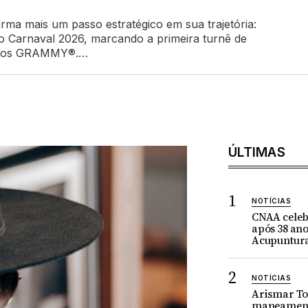
ma mais um passo estratégico em sua trajetória:
no Carnaval 2026, marcando a primeira turnê de
rêmios GRAMMY®.…
ÚLTIMAS
NOTÍCIAS
CNAA celeb
após 38 ano
Acupuntur
NOTÍCIAS
Arismar To
mapeament