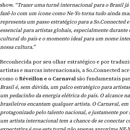
show.
“Trazer uma turnê internacional para o Brasil j
fazê-lo com um ícone como Ne-Yo torna tudo ainda mais
representa um passo estratégico para a So.Connected e 
essencial para artistas globais, especialmente durante
cultural do país e o momento ideal para um nome inte
nossa cultura.”
Reconhecida por seu olhar estratégico e por traduzir
artistas e marcas internacionais, a So.Connected a
como o
Réveillon e o Carnaval
são fundamentais par
Brasil é, sem dúvida, um palco estratégico para artist
um pedacinho da energia elétrica do país. O alcance nas
brasileiros encantam qualquer artista. O Carnaval, em 
protagonizado pelo talento nacional, e justamente por i
um artista internacional tem a chance de se conectar c
expectativa é que esta turnê não apenas aproxime NE-Y