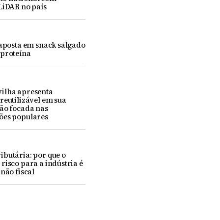
LiDAR no país
 aposta em snack salgado
 proteína
ilha apresenta
reutilizável em sua
ção focada nas
ões populares
butária: por que o
risco para a indústria é
 não fiscal