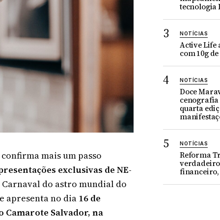
tecnologia 
NOTÍCIAS
Active Life
com 10g de
NOTÍCIAS
Doce Marav
cenografia 
quarta edi
manifestaç
NOTÍCIAS
, confirma mais um passo
Reforma Tri
verdadeiro 
presentações exclusivas de NE-
financeiro,
 Carnaval do astro mundial do
e apresenta no dia
16 de
no Camarote Salvador, na