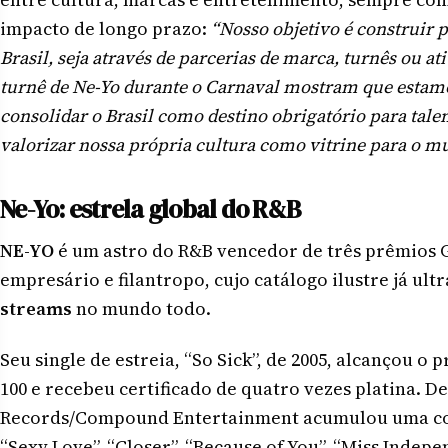
impacto de longo prazo:
“Nosso objetivo é construir po
Brasil, seja através de parcerias de marca, turnês ou at
turnê de Ne-Yo durante o Carnaval mostram que estam
consolidar o Brasil como destino obrigatório para tal
valorizar nossa própria cultura como vitrine para o m
Ne-Yo: estrela global do R&B
NE-YO
é um astro do R&B vencedor de três prêmios 
empresário e filantropo, cujo catálogo ilustre já ult
streams
no mundo todo.
Seu single de estreia, “So Sick”, de 2005, alcançou o
100 e recebeu certificado de quatro vezes platina. D
Records/Compound Entertainment acumulou uma cole
“Sexy Love”, “Closer”, “Because of You”, “Miss Indep