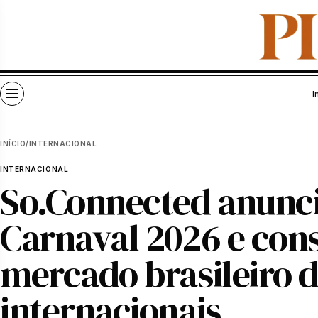
Pular para o conteúdo
Abrir menu
I
INÍCIO
/
INTERNACIONAL
INTERNACIONAL
So.Connected anunci
Carnaval 2026 e con
mercado brasileiro 
internacionais