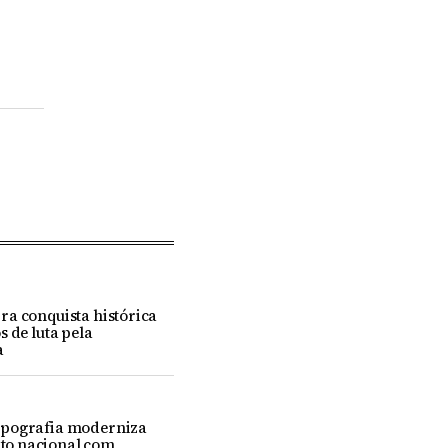
ra conquista histórica
s de luta pela
a
pografia moderniza
o nacional com