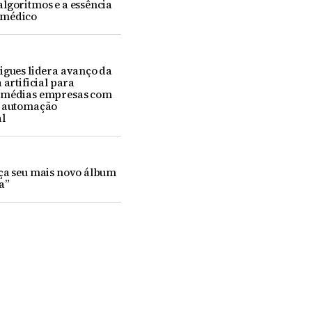
lgoritmos e a essência
-médico
igues lidera avanço da
 artificial para
 médias empresas com
e automação
l
nça seu mais novo álbum
a”