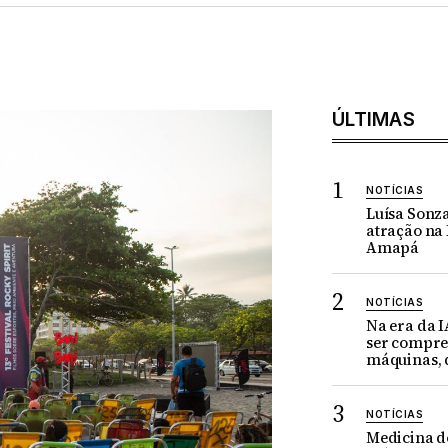
ÚLTIMAS
NOTÍCIAS
Luísa Sonz
atração na 
Amapá
NOTÍCIAS
Na era da 
ser compr
máquinas, 
NOTÍCIAS
Medicina do