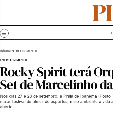
Pular para o conteúdo
Abrir menu
I
INÍCIO
/
ENTRETENIMENTO
ENTRETENIMENTO
Rocky Spirit terá Or
Set de Marcelinho da
Nos dias 27 e 28 de setembro, a Praia de Ipanema (Posto 1
maior festival de filmes de esportes, meio ambiente e vida a
aberto…