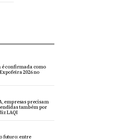
a é confirmada como
Expofeira 2026 no
IA, empresas precisam
eendidas também por
diz LAQI
 futuro: entre