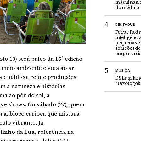
máquinas, a
do médico
DESTAQUE
Felipe Rodr
inteligência
pequenas e
soluções d
empresaria
sto 10) será palco da
15ª edição
s, meio ambiente e vida ao ar
MÚSICA
o ao público, reúne produções
D$ Luqi la
“Uototogok
m a natureza e histórias
a ao pôr do sol, a
as e shows. No
sábado
(27), quem
ora
, bloco carioca que mistura
culo vibrante. Já
linho da Lua
, referência na
ravessa reggae, dub e MPB.