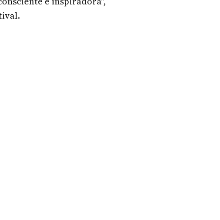
onsciente e inspiradora”,
ival.