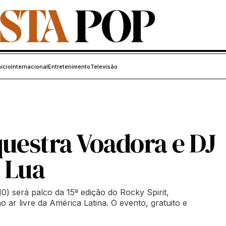
nício
Internacional
Entretenimento
Televisão
questra Voadora e DJ
 Lua
0) será palco da 15ª edição do Rocky Spirit,
o ar livre da América Latina. O evento, gratuito e