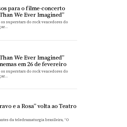
os para o filme-concerto
 Than We Ever Imagined”
m os superstars do rock vencedores do
çar…
 Than We Ever Imagined”
inemas em 26 de fevereiro
m os superstars do rock vencedores do
çar…
ravo e a Rosa” volta ao Teatro
tes da teledramaturgia brasileira, “O