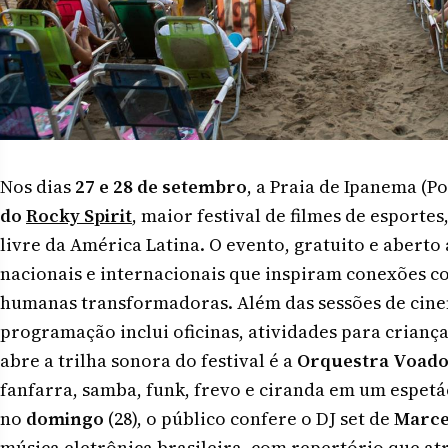
Nos dias
27 e 28 de setembro
, a Praia de Ipanema (Po
do
Rocky Spirit
, maior festival de filmes de esporte
livre da América Latina. O evento, gratuito e abert
nacionais e internacionais que inspiram conexões co
humanas transformadoras. Além das sessões de cinem
programação inclui oficinas, atividades para crianç
abre a trilha sonora do festival é a
Orquestra Voad
fanfarra, samba, funk, frevo e ciranda em um espetá
no
domingo
(28), o público confere o DJ set de
Marce
música eletrônica brasileira, com repertório que at