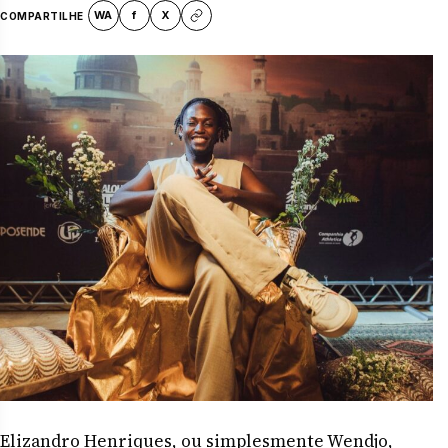
WA
f
X
COMPARTILHE
Elizandro Henriques, ou simplesmente Wendjo,