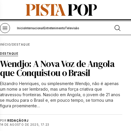
Pular para o conteúdo
Abrir bu
Abrir menu
Início
Internacional
Entretenimento
Televisão
INÍCIO
/
DESTAQUE
DESTAQUE
Wendjo: A Nova Voz de Angola
que Conquistou o Brasil
Elizandro Henriques, ou simplesmente Wendjo, não é apenas
um nome a ser lembrado, mas uma força criativa que
atravessou fronteiras. Nascido em Angola, o jovem de 21 anos
se mudou para o Brasil e, em pouco tempo, se tornou uma
figura proeminente…
POR
REDAÇÃO RJ
14 DE AGOSTO DE 2025, 17:23