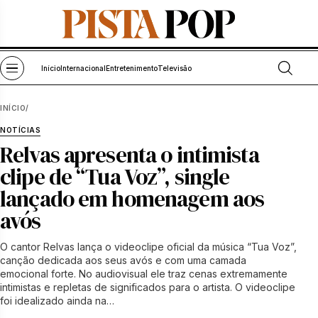
Pular para o conteúdo
Abrir bu
Abrir menu
Início
Internacional
Entretenimento
Televisão
INÍCIO
/
NOTÍCIAS
Relvas apresenta o intimista
clipe de “Tua Voz”, single
lançado em homenagem aos
avós
O cantor Relvas lança o videoclipe oficial da música “Tua Voz”,
canção dedicada aos seus avós e com uma camada
emocional forte. No audiovisual ele traz cenas extremamente
intimistas e repletas de significados para o artista. O videoclipe
foi idealizado ainda na…