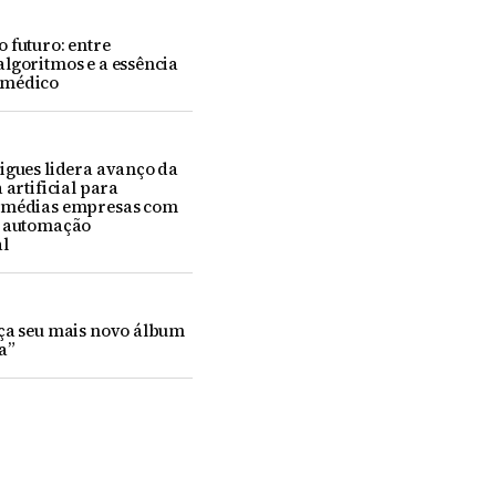
 futuro: entre
lgoritmos e a essência
-médico
igues lidera avanço da
 artificial para
 médias empresas com
e automação
l
nça seu mais novo álbum
a”