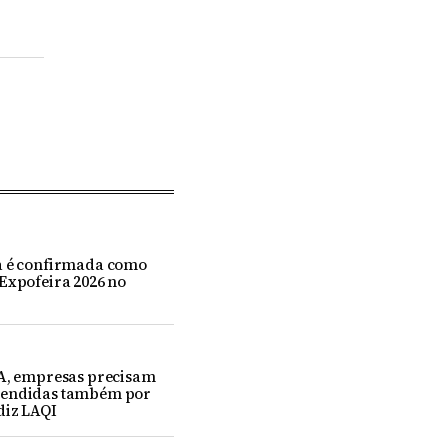
a é confirmada como
Expofeira 2026 no
IA, empresas precisam
eendidas também por
diz LAQI