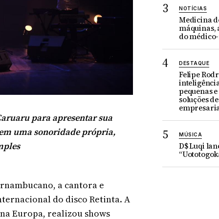
NOTÍCIAS
Medicina do
máquinas, a
do médico
DESTAQUE
Felipe Rodr
inteligência
pequenas e
soluções d
empresaria
 Caruaru para apresentar sua
 em uma sonoridade própria,
MÚSICA
mples
D$ Luqi la
“Uototogok
rnambucano, a cantora e
nternacional do disco Retinta. A
 na Europa, realizou shows