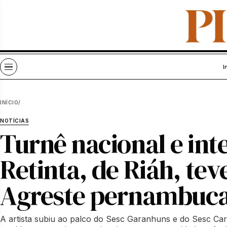
Pular para o conteúdo
Abrir menu
I
INÍCIO
/
NOTÍCIAS
Turnê nacional e in
Retinta, de Riáh, tev
Agreste pernambuc
A artista subiu ao palco do Sesc Garanhuns e do Sesc Ca