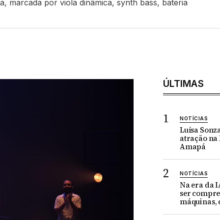
, marcada por viola dinâmica, synth bass, bateria
ÚLTIMAS
NOTÍCIAS
Luísa Sonz
atração na 
Amapá
NOTÍCIAS
Na era da 
ser compr
máquinas, 