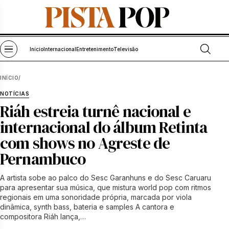
Pular para o conteúdo
Abrir bu
Abrir menu
Início
Internacional
Entretenimento
Televisão
INÍCIO
/
NOTÍCIAS
Riáh estreia turnê nacional e
internacional do álbum Retinta
com shows no Agreste de
Pernambuco
A artista sobe ao palco do Sesc Garanhuns e do Sesc Caruaru
para apresentar sua música, que mistura world pop com ritmos
regionais em uma sonoridade própria, marcada por viola
dinâmica, synth bass, bateria e samples A cantora e
compositora Riáh lança,…