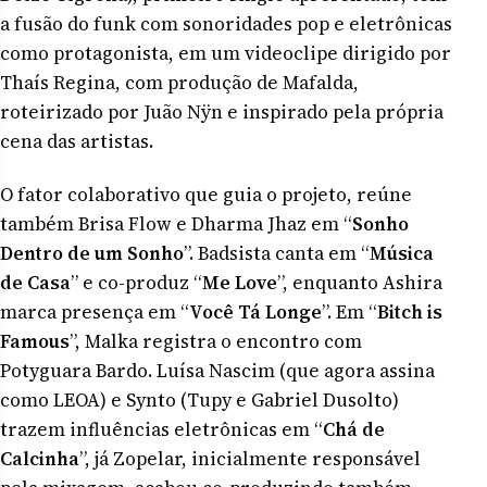
a fusão do funk com sonoridades pop e eletrônicas
como protagonista, em um videoclipe dirigido por
Thaís Regina, com produção de Mafalda,
roteirizado por Juão Nÿn e inspirado pela própria
cena das artistas.
O fator colaborativo que guia o projeto, reúne
também Brisa Flow e Dharma Jhaz em “
Sonho
Dentro de um Sonho
”. Badsista canta em “
Música
de Casa
” e co-produz “
Me Love
”, enquanto Ashira
marca presença em “
Você Tá Longe
”. Em “
Bitch is
Famous
”, Malka registra o encontro com
Potyguara Bardo. Luísa Nascim (que agora assina
como LEOA) e Synto (Tupy e Gabriel Dusolto)
trazem influências eletrônicas em “
Chá de
Calcinha
”, já Zopelar, inicialmente responsável