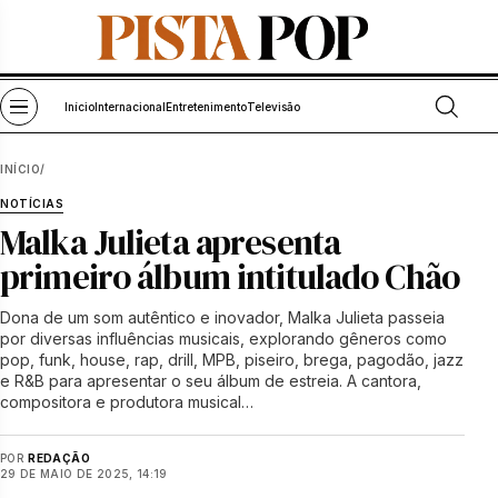
Pular para o conteúdo
Abrir bu
Abrir menu
Início
Internacional
Entretenimento
Televisão
INÍCIO
/
NOTÍCIAS
Malka Julieta apresenta
primeiro álbum intitulado Chão
Dona de um som autêntico e inovador, Malka Julieta passeia
por diversas influências musicais, explorando gêneros como
pop, funk, house, rap, drill, MPB, piseiro, brega, pagodão, jazz
e R&B para apresentar o seu álbum de estreia. A cantora,
compositora e produtora musical…
POR
REDAÇÃO
29 DE MAIO DE 2025, 14:19