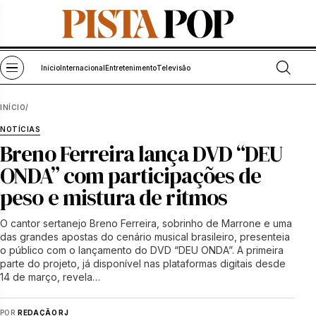
Pular para o conteúdo
Abrir bu
Abrir menu
Início
Internacional
Entretenimento
Televisão
INÍCIO
/
NOTÍCIAS
Breno Ferreira lança DVD “DEU
ONDA” com participações de
peso e mistura de ritmos
O cantor sertanejo Breno Ferreira, sobrinho de Marrone e uma
das grandes apostas do cenário musical brasileiro, presenteia
o público com o lançamento do DVD “DEU ONDA”. A primeira
parte do projeto, já disponível nas plataformas digitais desde
14 de março, revela…
POR
REDAÇÃO RJ