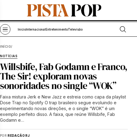
Pular para o conteúdo
Abrir bu
Abrir menu
Início
Internacional
Entretenimento
Televisão
INÍCIO
/
NOTÍCIAS
Willsbife, Fab Godamn e Franco,
The Sir! exploram novas
sonoridades no single “WOK”
Faixa mistura Jerk e New Jazz e estreia como capa da playlist
Dose Trap no Spotify O trap brasileiro segue evoluindo e
experimentando novas direções, e o single “WOK” é um
exemplo perfeito disso. A faixa, que reúne Willsbife, Fab
Godamn e…
POR
REDAÇÃO RJ