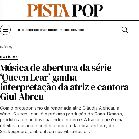
Pular para o conteúdo
Abrir bu
Abrir menu
Início
Internacional
Entretenimento
Televisão
INÍCIO
/
NOTÍCIAS
Música de abertura da série
‘Queen Lear’ ganha
interpretação da atriz e cantora
Giul Abreu
Com o protagonismo da renomada atriz Cláudia Alencar, a
série “Queen Lear” é a próxima produção do Canal Demais,
produtora de audiovisual independente. A trama, que é uma
releitura ousada e contemporânea da obra Rei Lear, de
Shakespeare, ambientada nas vibrantes e…