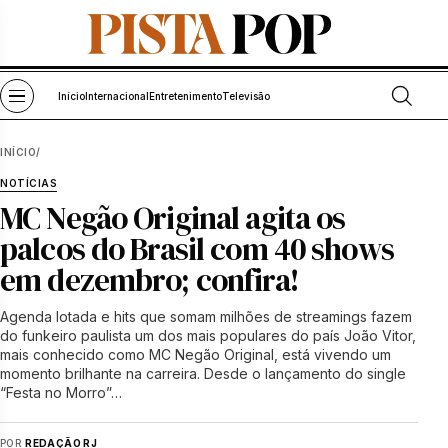
Pular para o conteúdo
Abrir bu
Abrir menu
Início
Internacional
Entretenimento
Televisão
INÍCIO
/
NOTÍCIAS
MC Negão Original agita os
palcos do Brasil com 40 shows
em dezembro; confira!
Agenda lotada e hits que somam milhões de streamings fazem
do funkeiro paulista um dos mais populares do país João Vitor,
mais conhecido como MC Negão Original, está vivendo um
momento brilhante na carreira. Desde o lançamento do single
“Festa no Morro”…
POR
REDAÇÃO RJ