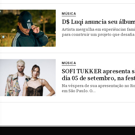
MÚSICA
D$ Luqi anuncia seu álbum
Artista mergulha em experiências famil
para construir um projeto que desafi
MÚSICA
SOFI TUKKER apresenta s
dia 05 de setembro, na fes
Na véspera de sua apresentação no R
em São Paulo. O…