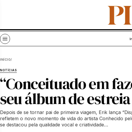
Pular para o conteúdo
Abrir menu
I
INÍCIO
/
NOTÍCIAS
“Conceituado em faze
seu álbum de estreia
Depois de se tornar pai de primeira viagem, Erik lança “D
refletem o novo momento de vida do artista Conhecido pel
se destacou pela qualidade vocal e criatividade…