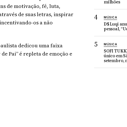
milhões
s de motivação, fé, luta,
través de suas letras, inspirar
MÚSICA
 incentivando-os a não
D$ Luqi an
pessoal, “U
aulista dedicou uma faixa
MÚSICA
SOFI TUKK
 de Pai” é repleta de emoção e
único em Sã
setembro, n