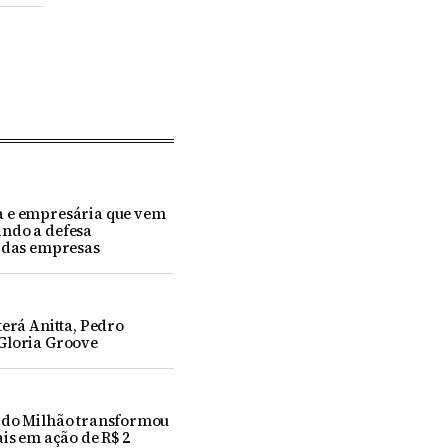
 e empresária que vem
ndo a defesa
a das empresas
terá Anitta, Pedro
Gloria Groove
 do Milhão transformou
ais em ação de R$ 2