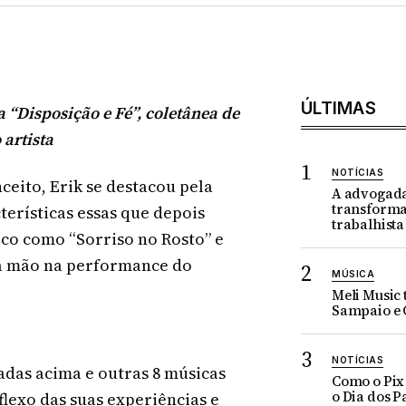
ÚLTIMAS
 “Disposição e Fé”, coletânea de
artista
NOTÍCIAS
ceito, Erik se destacou pela
A advogada
transforma
terísticas essas que depois
trabalhist
co como “Sorriso no Rosto” e
ra mão na performance do
MÚSICA
Meli Music 
Sampaio e 
NOTÍCIAS
tadas acima e outras 8 músicas
Como o Pix
o Dia dos P
flexo das suas experiências e