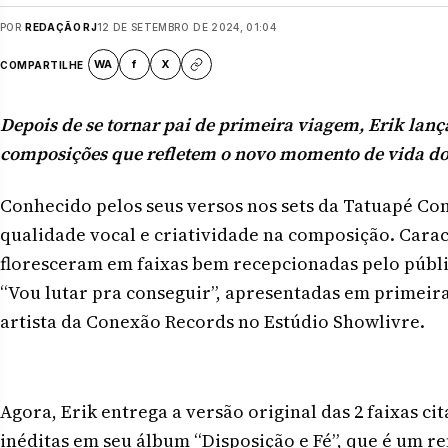
POR
REDAÇÃO RJ
12 DE SETEMBRO DE 2024, 01:04
WA
f
X
COMPARTILHE
Depois de se tornar pai de primeira viagem, Erik lança
composições que refletem o novo momento de vida do 
Conhecido pelos seus versos nos sets da Tatuapé Con
qualidade vocal e criatividade na composição. Carac
floresceram em faixas bem recepcionadas pelo públi
“Vou lutar pra conseguir”, apresentadas em primei
artista da Conexão Records no Estúdio Showlivre.
Agora, Erik entrega a versão original das 2 faixas ci
inéditas em seu álbum “Disposição e Fé”, que é um re