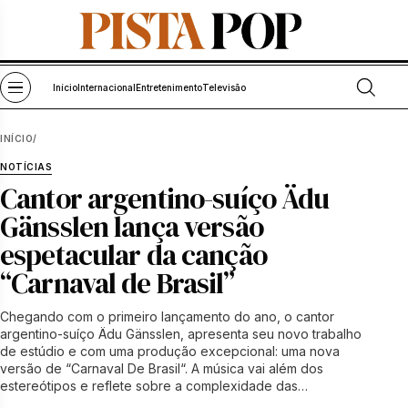
Pular para o conteúdo
Abrir bu
Abrir menu
Início
Internacional
Entretenimento
Televisão
INÍCIO
/
NOTÍCIAS
Cantor argentino-suíço Ädu
Gänsslen lança versão
espetacular da canção
“Carnaval de Brasil”
Chegando com o primeiro lançamento do ano, o cantor
argentino-suíço Ädu Gänsslen, apresenta seu novo trabalho
de estúdio e com uma produção excepcional: uma nova
versão de “Carnaval De Brasil“. A música vai além dos
estereótipos e reflete sobre a complexidade das…