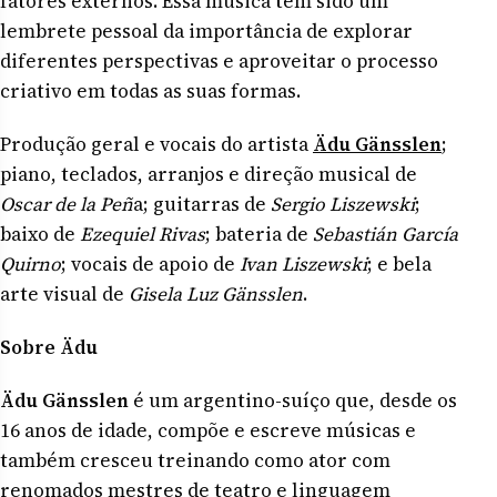
fatores externos. Essa música tem sido um
lembrete pessoal da importância de explorar
diferentes perspectivas e aproveitar o processo
criativo em todas as suas formas.
Produção geral e vocais do artista
Ädu Gänsslen
;
piano, teclados, arranjos e direção musical de
Oscar de la Peñ
a; guitarras de
Sergio Liszewski
;
baixo de
Ezequiel Rivas
; bateria de
Sebastián García
Quirno
; vocais de apoio de
Ivan Liszewski
; e bela
arte visual de
Gisela Luz Gänsslen
.
Sobre Ädu
Ädu
Gänsslen
é um argentino-suíço que, desde os
16 anos de idade, compõe e escreve músicas e
também cresceu treinando como ator com
renomados mestres de teatro e linguagem